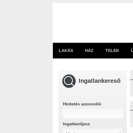
LAKÁS
HÁZ
TELEK
Ingatlankereső
Hirdetés azonosító
Ingatlantípus