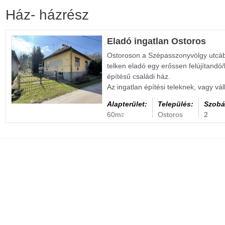
Ház- házrész
Eladó ingatlan Ostoros
Ostoroson a Szépasszonyvölgy utcáb
telken eladó egy erőssen felújítand
építésű családi ház.
Az ingatlan építési teleknek, vagy vá
Alapterület:
Település:
Szobá
60m
Ostoros
2
2