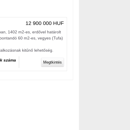
12 900 000 HUF
an, 1402 m2-es, erdővel határolt
ó/bontandó 60 m2-es, vegyes (Tufa)
llalkozásnak kitűnő lehetőség.
k száma