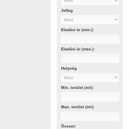
Jelleg
Eladási ár (min.):
Eladási ár (max.):
Helység
Min. terület (m
):
2
Max. terület (m
):
2
Övezet: