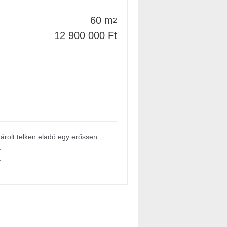
60 m
2
12 900 000 Ft
rolt telken eladó egy erőssen
.
.