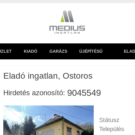
ÜZLET
KIADÓ
GARÁZS
ÚJÉPÍTÉSŰ
ELAD
Eladó ingatlan, Ostoros
9045549
Hirdetés azonosító:
Státusz
Település