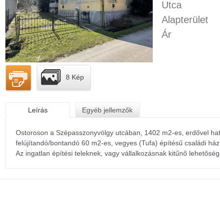
Utca
Alapterület
Ár
8 Kép
Leírás
Egyéb jellemzők
Ostoroson a Szépasszonyvölgy utcában, 1402 m2-es, erdővel hatá
felújítandó/bontandó 60 m2-es, vegyes (Tufa) építésű családi ház
Az ingatlan építési teleknek, vagy vállalkozásnak kitűnő lehetőség