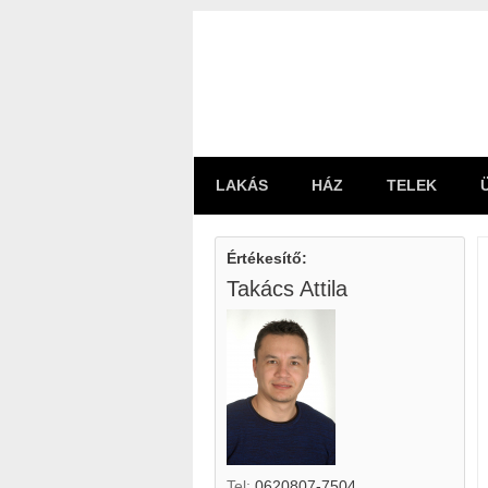
LAKÁS
HÁZ
TELEK
Értékesítő:
Takács Attila
Tel:
0620807-7504