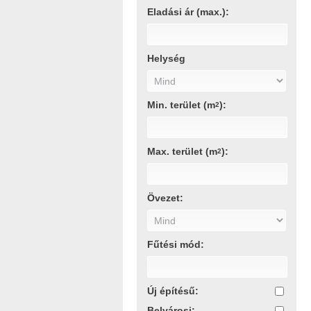
Eladási ár (max.):
Helység
Min. terület (m
):
2
Max. terület (m
):
2
Övezet:
Fűtési mód:
Új építésű:
Belvárosi: