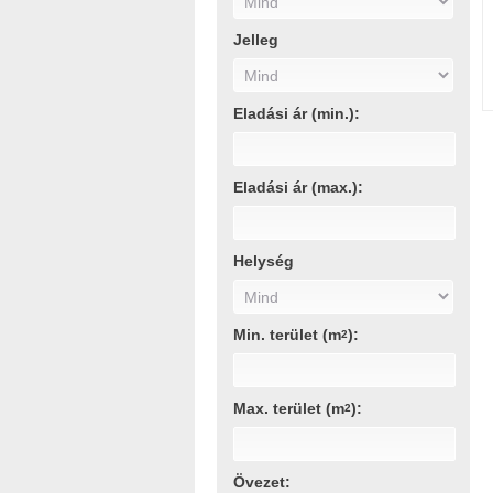
Jelleg
Eladási ár (min.):
Eladási ár (max.):
Helység
Min. terület (m
):
2
Max. terület (m
):
2
Övezet: