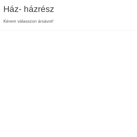
Ház- házrész
Kérem válasszon ársávot!