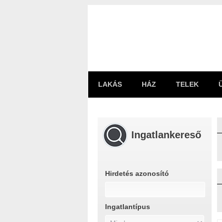
LAKÁS
HÁZ
TELEK
Ingatlankereső
Hirdetés azonosító
Ingatlantípus