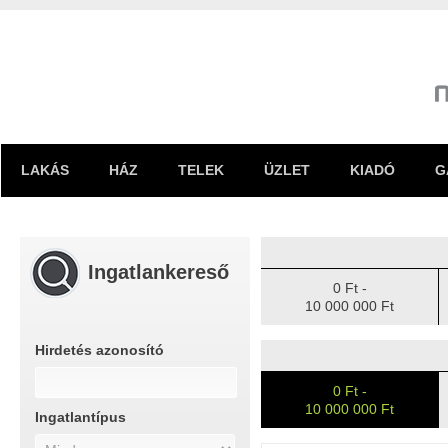
LAKÁS
HÁZ
TELEK
ÜZLET
KIADÓ
G
Ingatlankereső
0 Ft -
10 000 000 Ft
Hirdetés azonosító
0 Ft -
10 000 000 Ft
Ingatlantípus