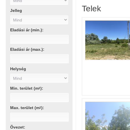
Telek
Jelleg
Eladási ár (min.):
Eladási ár (max.):
Helység
Min. terület (m
):
2
Max. terület (m
):
2
Övezet: