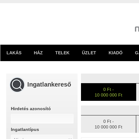
LAKÁS
HÁZ
TELEK
ÜZLET
KIADÓ
G
Ingatlankereső
0 Ft -
10 000 000 Ft
Hirdetés azonosító
0 Ft -
10 000 000 Ft
Ingatlantípus