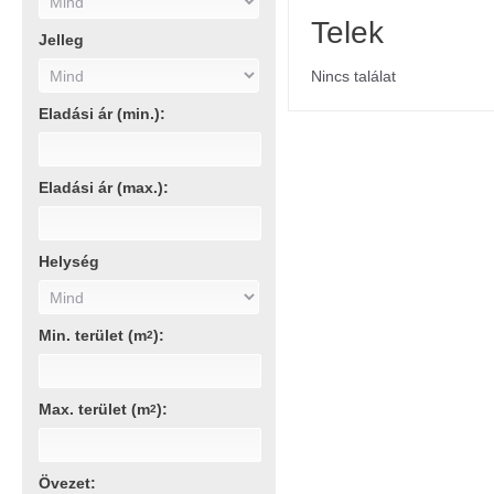
Telek
Jelleg
Nincs találat
Eladási ár (min.):
Eladási ár (max.):
Helység
Min. terület (m
):
2
Max. terület (m
):
2
Övezet: