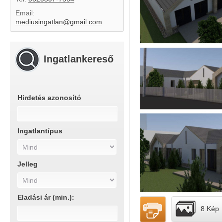
Email:
mediusingatlan@gmail.com
Ingatlankereső
Hirdetés azonosító
Ingatlantípus
Jelleg
Eladási ár (min.):
8 Kép