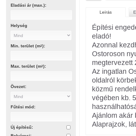
Eladási ár (max.):
Leírás
E
Helység
Építési engedé
eladó!
Azonnal kezd
Min. terület (m
):
2
Ostoroson nyu
megtervezett 
Max. terület (m
):
2
Az ingatlan O
oldalról körbe
Övezet:
közmű rendelkez
végében kb. 5
használhatósá
Fűtési mód:
Ajánlom akár 
Alaprajzok, lá
Új építésű:
Belvárosi: