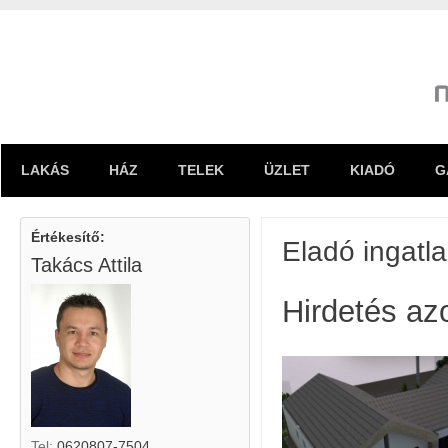
LAKÁS
HÁZ
TELEK
ÜZLET
KIADÓ
G
Értékesítő:
Eladó ingatl
Takács Attila
Hirdetés az
Tel:
0620807-7504