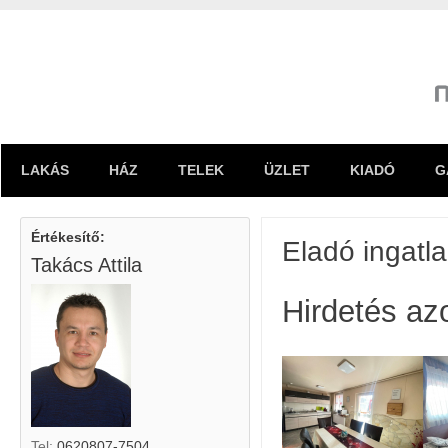
LAKÁS
HÁZ
TELEK
ÜZLET
KIADÓ
G
Értékesítő:
Eladó ingatl
Takács Attila
Hirdetés az
Tel:
0620807-7504