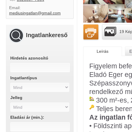
Email:
mediusingatlan@gmail.com
19 Ké
Ingatlankereső
Leírás
E
Hirdetés azonosító
Figyelem befe
Eladó Eger egy
Ingatlantípus
Szépasszonyvö
rendelkező m
Jelleg
300 m²-es, 2
Teljes beren
Az ingatlan f
Eladási ár (min.):
• Földszinti a