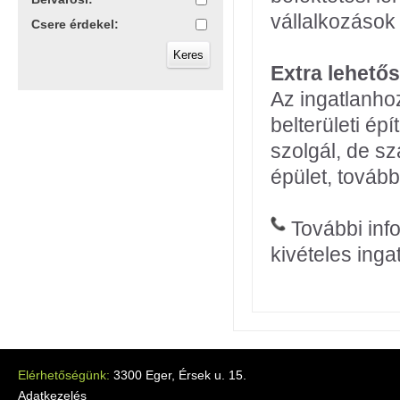
vállalkozások
Csere érdekel:
Extra lehető
Az ingatlanho
belterületi ép
szolgál, de sz
épület, tovább
További info
kivételes inga
Elérhetőségünk:
3300 Eger, Érsek u. 15.
Adatkezelés