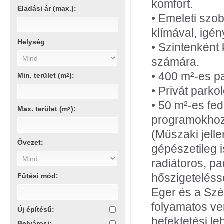
komfort.
Eladási ár (max.):
• Emeleti szo
klímával, igén
Helység
• Szintenként
számára.
• 400 m²-es pa
Min. terület (m
):
2
• Privát parko
• 50 m²-es fed
Max. terület (m
):
2
programokhoz
(Műszaki jelle
Övezet:
gépészetileg i
radiátoros, pa
hőszigetelésse
Fűtési mód:
Eger és a Sz
folyamatos ve
Új építésű:
befektetési le
Belvárosi: