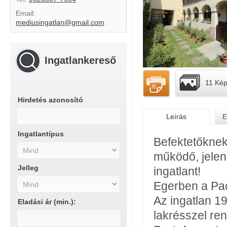
Email:
mediusingatlan@gmail.com
Ingatlankereső
11 Ké
Hirdetés azonosító
Leírás
E
Ingatlantípus
Befektetőkne
működő, jelen
Jelleg
ingatlant!
Egerben a Pac
Az ingatlan 19
Eladási ár (min.):
lakrésszel re