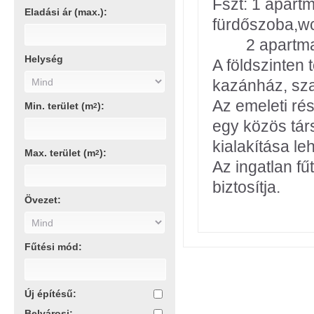
Fszt: 1 apart
Eladási ár (max.):
fürdőszoba,wc
2 apartman: 
Helység
A földszinten 
kazánház, sz
Az emeleti rés
Min. terület (m
):
2
egy közös tár
kialakítása le
Max. terület (m
):
2
Az ingatlan fű
biztosítja.
Övezet:
Fűtési mód:
Új építésű:
Belvárosi: