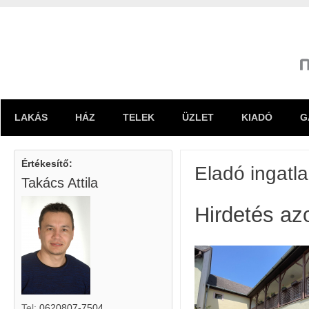
LAKÁS
HÁZ
TELEK
ÜZLET
KIADÓ
G
Értékesítő:
Eladó ingatl
Takács Attila
Hirdetés az
Tel:
0620807-7504