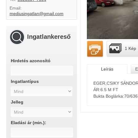
Email:
mediusingatlan@gmail.com
Ingatlankereső
1 Kép
Hirdetés azonosító
Leírás
E
Ingatlantípus
EGER,CSIKY SÁNDOR
ÁR:6.5 M FT
Bukta Boglárka:70/636
Jelleg
Eladási ár (min.):