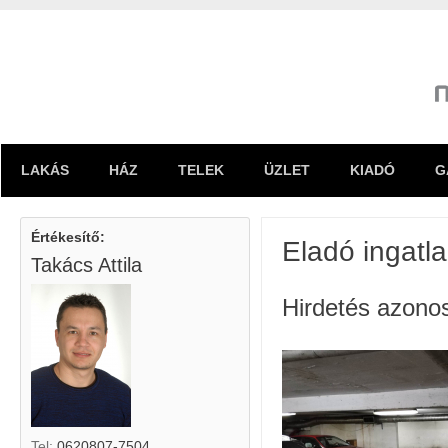
LAKÁS
HÁZ
TELEK
ÜZLET
KIADÓ
G
Értékesítő:
Eladó ingatl
Takács Attila
Hirdetés azono
Tel:
0620807-7504