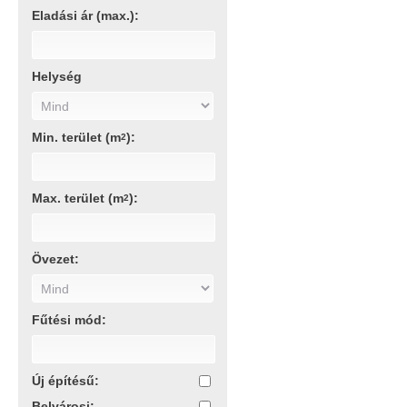
Eladási ár (max.):
Helység
Min. terület (m
):
2
Max. terület (m
):
2
Övezet:
Fűtési mód:
Új építésű:
Belvárosi: