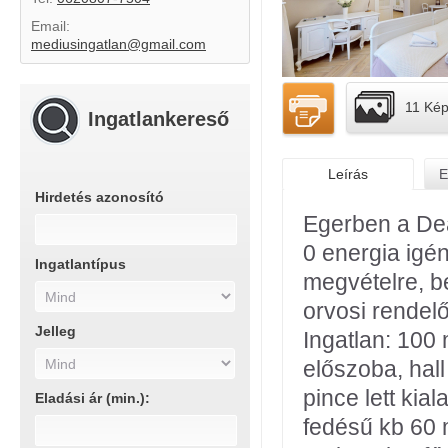
Email:
mediusingatlan@gmail.com
11 Ké
Ingatlankereső
Leírás
E
Hirdetés azonosító
Egerben a Deá
0 energia igé
Ingatlantípus
megvételre, b
orvosi rendelő
Jelleg
Ingatlan: 100
előszoba, hall
pince lett kia
Eladási ár (min.):
fedésű kb 60 m