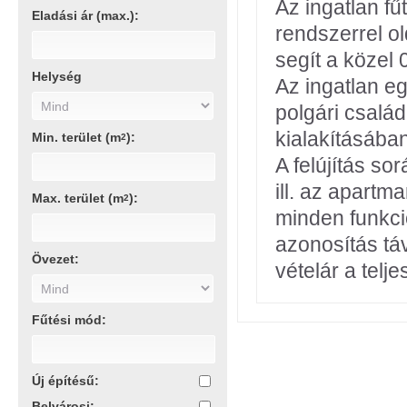
Az ingatlan fű
Eladási ár (max.):
rendszerrel ol
segít a közel 
Helység
Az ingatlan e
polgári csalá
kialakításában
Min. terület (m
):
2
A felújítás so
ill. az apartma
Max. terület (m
):
2
minden funkció
azonosítás tá
Övezet:
vételár a telj
Fűtési mód:
Új építésű:
Belvárosi: