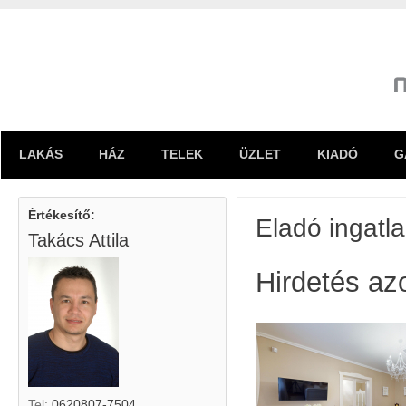
LAKÁS
HÁZ
TELEK
ÜZLET
KIADÓ
G
Értékesítő:
Eladó ingatl
Takács Attila
Hirdetés az
Tel:
0620807-7504