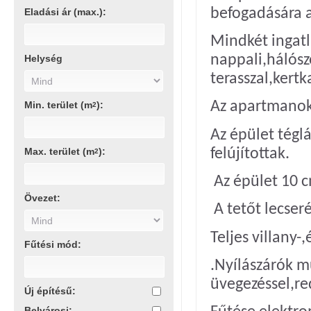
befogadására 
Eladási ár (max.):
Mindkét ingat
nappali,hálósz
Helység
terasszal,kertk
Az apartmanok 
Min. terület (m
):
2
Az épület tégl
felújítottak.
Max. terület (m
):
2
Az épület 10 c
Övezet:
A tetőt lecseré
Teljes villany-
Fűtési mód:
.Nyílászárók m
üvegezéssel,re
Új építésű:
Belvárosi: