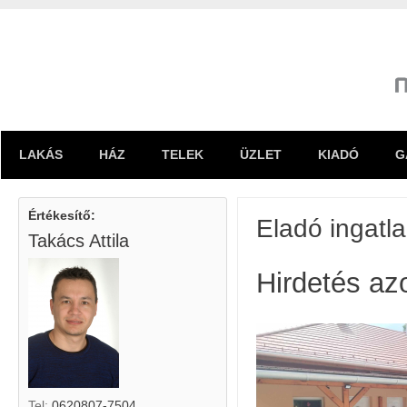
LAKÁS
HÁZ
TELEK
ÜZLET
KIADÓ
G
Értékesítő:
Eladó ingatl
Takács Attila
Hirdetés az
Tel:
0620807-7504