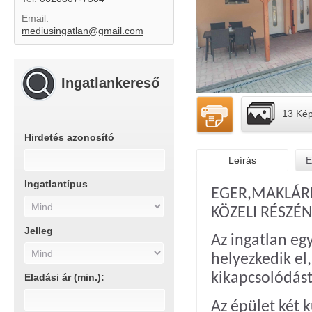
Email:
mediusingatlan@gmail.com
Ingatlankereső
13 Ké
Hirdetés azonosító
Leírás
E
Ingatlantípus
EGER,MAKLÁR
KÖZELI RÉSZÉ
Jelleg
Az ingatlan eg
helyezkedik el
kikapcsolódás
Eladási ár (min.):
Az épület két 