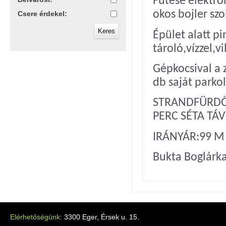
Fűtése elektro
okos bojler szo
Csere érdekel:
Épület alatt pi
tároló,vízzel,vi
Gépkocsival a z
db saját parkol
STRANDFÜRDŐ,
PERC SÉTA TÁ
IRÁNYÁR:99 M
Bukta Boglárk
Elérhetőségünk:
3300 Eger, Érsek u. 15.